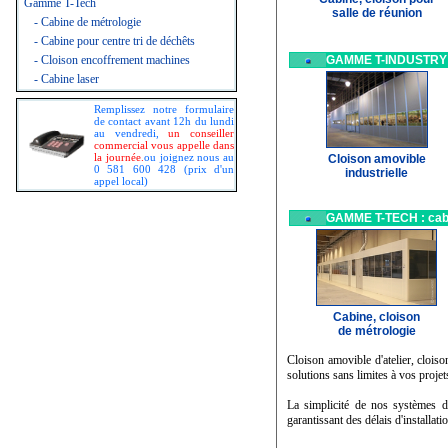
Gamme T-Tech
salle de réunion
- Cabine de métrologie
- Cabine pour centre tri de déchêts
- Cloison encoffrement machines
GAMME T-INDUSTRY
- Cabine laser
Remplissez notre formulaire
de contact avant 12h du lundi
au vendredi,
un conseiller
commercial vous appelle dans
la journée.
ou joignez nous au
Cloison amovible
0 581 600 428 (prix d'un
industrielle
appel local)
GAMME T-TECH : cabin
Cabine, cloison
de métrologie
Cloison amovible d'atelier, clois
solutions sans limites à vos projets
La simplicité de nos systèmes 
garantissant des délais d'installati