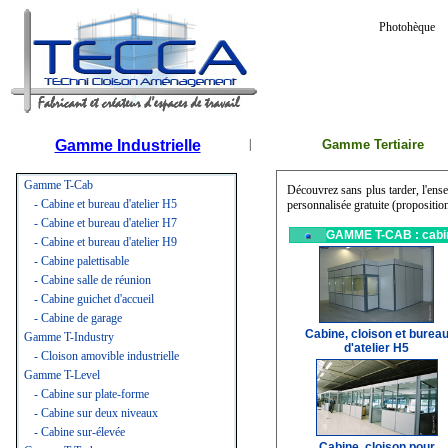
Photohèque
Gamme Industrielle
|
Gamme Tertiaire
Gamme T-Cab
Découvrez sans plus tarder, l'ens
- Cabine et bureau d'atelier H5
personnalisée gratuite (propositi
- Cabine et bureau d'atelier H7
GAMME T-CAB : cabine 
- Cabine et bureau d'atelier H9
- Cabine palettisable
- Cabine salle de réunion
- Cabine guichet d'accueil
- Cabine de garage
Cabine, cloison et burea
Gamme T-Industry
d'atelier H5
- Cloison amovible industrielle
Gamme T-Level
- Cabine sur plate-forme
- Cabine sur deux niveaux
- Cabine sur-élevée
Cabine, cloison pour