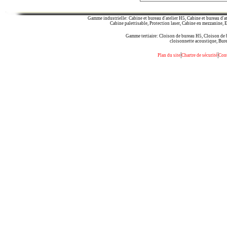
Gamme industrielle: Cabine et bureau d'atelier H5, Cabine et bureau d'at
Cabine palettisable, Protection laser, Cabine en mezzanine, 
Gamme tertiaire: Cloison de bureau H5, Cloison de 
cloisonnette acoustique, Bure
|
|
Plan du site
Chartre de sécurité
Cont