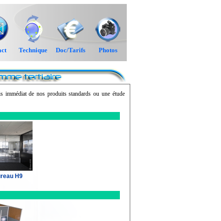
ct
Technique
Doc/Tarifs
Photos
vis immédiat de nos produits standards ou une étude
ureau H9