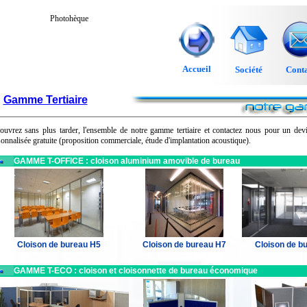
Photohèque
Accueil
Société
Conta
Gamme Tertiaire
ouvrez sans plus tarder, l'ensemble de notre gamme tertiaire et contactez nous pour un de
onnalisée gratuite (proposition commerciale, étude d'implantation acoustique
).
GAMME T-OFFICE : cloison aluminium amovible de bureau
Cloison de bureau H5
Cloison de bureau H7
Cloison de b
GAMME T-ECO : cloison et cloisonnette de bureau économique