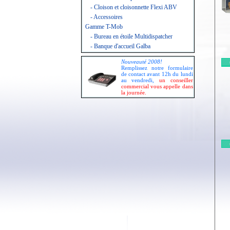
- Cloison et cloisonnette Flexi ABV
- Accessoires
Gamme T-Mob
- Bureau en étoile Multidispatcher
- Banque d'accueil Galba
Nouveauté 2008!
Remplissez notre formulaire
de contact avant 12h du lundi
au vendredi,
un conseiller
commercial vous appelle dans
la journée.