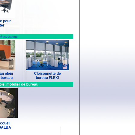
e pour
ter
té acoustique
an plein
Cloisonnette de
t bureau
bureau FLEXI
ble, mobilier de bureau
ccueil
 GALBA