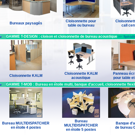
Cloisonnette pour
Cloisonnett
Bureaux paysagés
table ou bureau
call cen
GAMME T-DESIGN : cloison et cloisonnette de bureau acoustique
>> Spéciali
Cloisonnette KALM
Panneau écr
Cloisonnette KALM
acoustique
pour table e
GAMME T-MOB : Bureau en étoile multi, banque d'accueil, cloisonnette flexi
Bureau
Bureau MULTIDISPATCHER
Banque d'a
MULTIDISPATCHER
en étoile 4 postes
de bureau
en étoile 5 postes