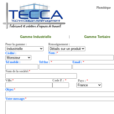
Photohèque
Gamme Industrielle
|
Gamme Tertiaire
Pour la gamme :
Renseignement :
Nom :
*
Civilité :
Tel mobile :
Tel fixe :
*
Email :
*
Nom de la société:
*
Ville:
*
Code P. :
*
Pays :
*
Objet:
*
Votre message:
*