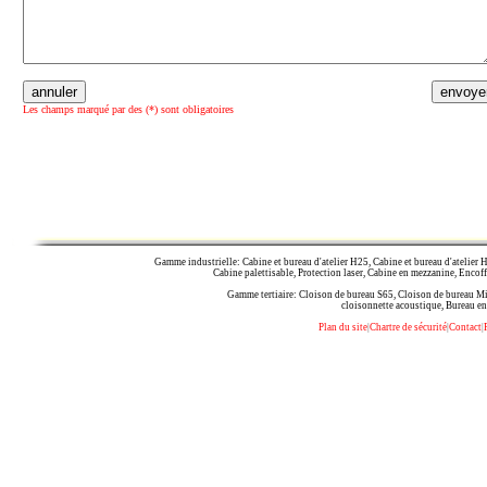
Les champs marqué par des (*) sont obligatoires
Gamme industrielle: Cabine et bureau d'atelier H25, Cabine et bureau d'atelier H
Cabine palettisable, Protection laser, Cabine en mezzanine, Encof
Gamme tertiaire: Cloison de bureau S65, Cloison de bureau Mis
cloisonnette acoustique, Bureau en
Plan du site
|
Chartre de sécurité
|
Contact
|