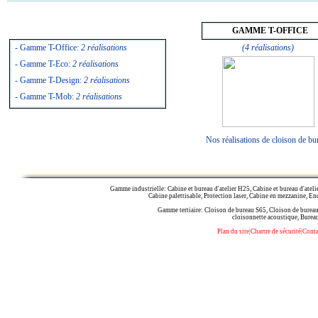
GAMME T-OFFICE
- Gamme T-Office:
2 réalisations
(4 réalisations)
- Gamme T-Eco:
2 réalisations
- Gamme T-Design:
2 réalisations
- Gamme T-Mob:
2 réalisations
Nos réalisations de cloison de bu
Gamme industrielle: Cabine et bureau d'atelier H25, Cabine et bureau d'atelie
Cabine palettisable, Protection laser, Cabine en mezzanine, En
Gamme tertiaire: Cloison de bureau S65, Cloison de bureau 
cloisonnette acoustique, Bureau
Plan du site
|
Chartre de sécurité
|
Conta