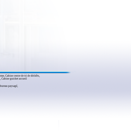
me, Cabine centre de tri de déchêts,
, Cabine guichet accueil
 bureau paysagé,