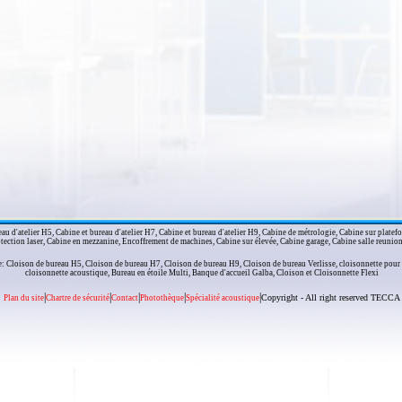
u d'atelier H5, Cabine et bureau d'atelier H7, Cabine et bureau d'atelier H9, Cabine de métrologie, Cabine sur platefor
otection laser, Cabine en mezzanine, Encoffrement de machines, Cabine sur élevée, Cabine garage, Cabine salle reunion
e: Cloison de bureau H5, Cloison de bureau H7, Cloison de bureau H9, Cloison de bureau Verlisse, cloisonnette pour
cloisonnette acoustique, Bureau en étoile Multi, Banque d'accueil Galba, Cloison et Cloisonnette Flexi
|
|
|
|
|
Copyright - All right reserved TECCA
Plan du site
Chartre de sécurité
Contact
Photothèque
Spécialité acoustique