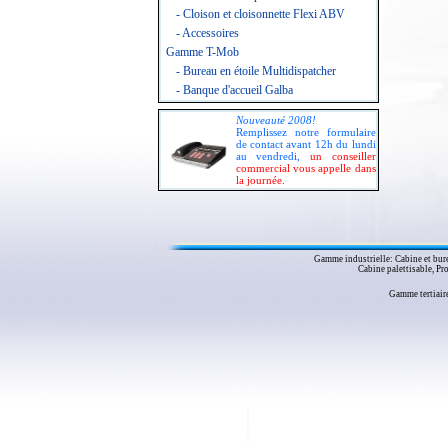
- Cloison et cloisonnette Flexi ABV
- Accessoires
Gamme T-Mob
- Bureau en étoile Multidispatcher
- Banque d'accueil Galba
Nouveauté 2008!
Remplissez notre formulaire
de contact avant 12h du lundi
au vendredi,
un conseiller
commercial vous appelle dans
la journée.
Gamme industrielle: Cabine et burea
Cabine palettisable, Pr
Gamme tertiair